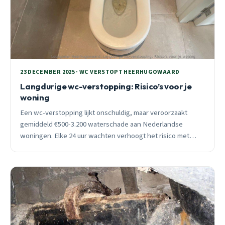
23 DECEMBER 2025 · WC VERSTOPT HEERHUGOWAARD
Langdurige wc-verstopping: Risico’s voor je
woning
Een wc-verstopping lijkt onschuldig, maar veroorzaakt
gemiddeld €500-3.200 waterschade aan Nederlandse
woningen. Elke 24 uur wachten verhoogt het risico met
€500-1.000. Ontdek waarom oktober-december de
gevaarlijkste periode is en hoe je blijvende schade
voorkomt.