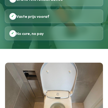
✓
Vaste prijs vooraf
✓
No cure, no pay