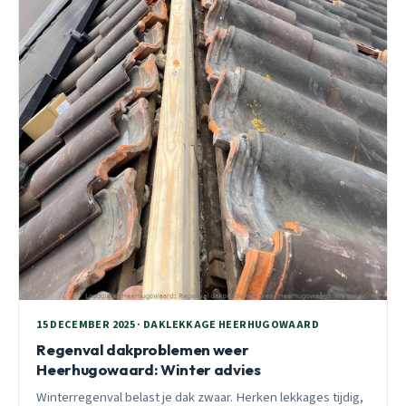
15 DECEMBER 2025 · DAKLEKKAGE HEERHUGOWAARD
Regenval dakproblemen weer
Heerhugowaard: Winter advies
Winterregenval belast je dak zwaar. Herken lekkages tijdig,