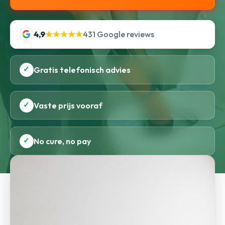
4,9
★★★★★
431 Google reviews
✓
Gratis telefonisch advies
✓
Vaste prijs vooraf
✓
No cure, no pay