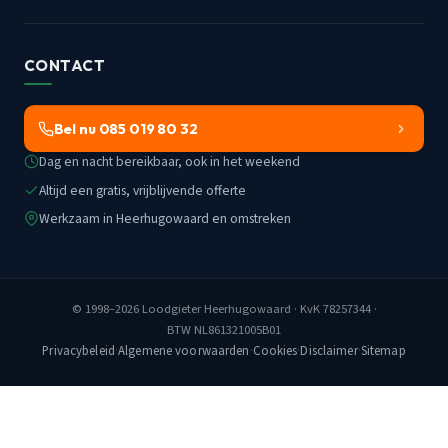
CONTACT
Bel nu 085 019 80 32
Dag en nacht bereikbaar, ook in het weekend
Altijd een gratis, vrijblijvende offerte
Werkzaam in Heerhugowaard en omstreken
© 1998–2026
Loodgieter Heerhugowaard
· KvK 78257344 ·
BTW NL861321005B01
Privacybeleid
·
Algemene voorwaarden
·
Cookies
·
Disclaimer
·
Sitemap