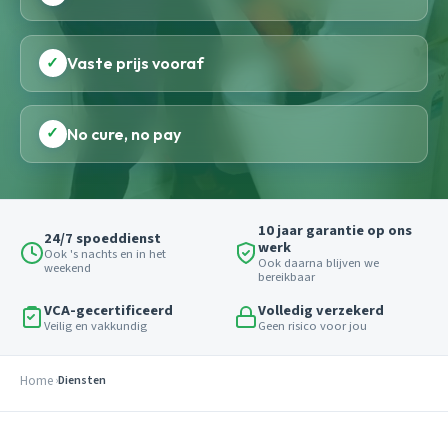
✓
Vaste prijs vooraf
✓
No cure, no pay
10 jaar garantie op ons
24/7 spoeddienst
werk
Ook 's nachts en in het
Ook daarna blijven we
weekend
bereikbaar
VCA-gecertificeerd
Volledig verzekerd
Veilig en vakkundig
Geen risico voor jou
Home
Diensten