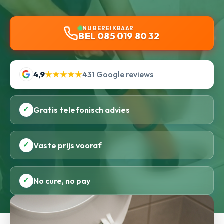
NU BEREIKBAAR
BEL 085 019 80 32
4,9
★★★★★
431 Google reviews
✓
Gratis telefonisch advies
✓
Vaste prijs vooraf
✓
No cure, no pay