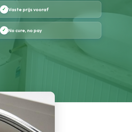
✓
Vaste prijs vooraf
✓
No cure, no pay