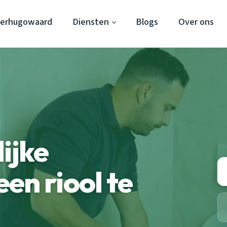
eerhugowaard
Diensten
Blogs
Over ons
ijke
en riool te