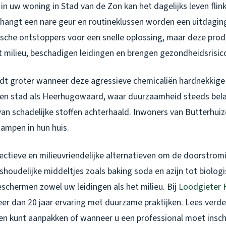
in uw woning in Stad van de Zon kan het dagelijks leven flin
r hangt een nare geur en routineklussen worden een uitdagin
ische ontstoppers voor een snelle oplossing, maar deze prod
t milieu, beschadigen leidingen en brengen gezondheidsrisic
t groter wanneer deze agressieve chemicaliën hardnekkige
 een stad als Heerhugowaard, waar duurzaamheid steeds bela
van schadelijke stoffen achterhaald. Inwoners van Butterhui
dampen in hun huis.
ffectieve en milieuvriendelijke alternatieven om de doorstrom
ishoudelijke middeltjes zoals baking soda en azijn tot biologi
chermen zowel uw leidingen als het milieu. Bij
Loodgieter
r dan 20 jaar ervaring met duurzame praktijken. Lees verde
gen kunt aanpakken of wanneer u een professional moet insch