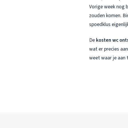
Vorige week nog b
zouden komen. Bin
spoedklus eigenlij
De
kosten wc on
wat er precies aan 
weet waar je aan t