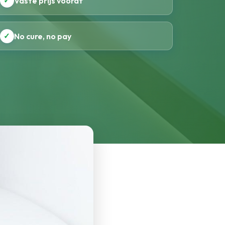
✓
Vaste prijs vooraf
✓
No cure, no pay