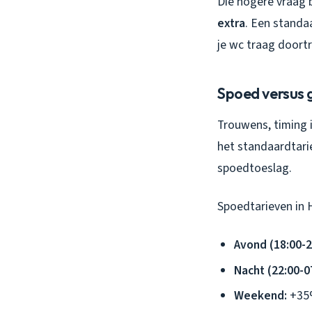
Die hogere vraag 
extra
. Een standa
je wc traag doort
Spoed versus
Trouwens, timing i
het standaardtari
spoedtoeslag.
Spoedtarieven in
Avond (18:00-2
Nacht (22:00-0
Weekend:
+35%