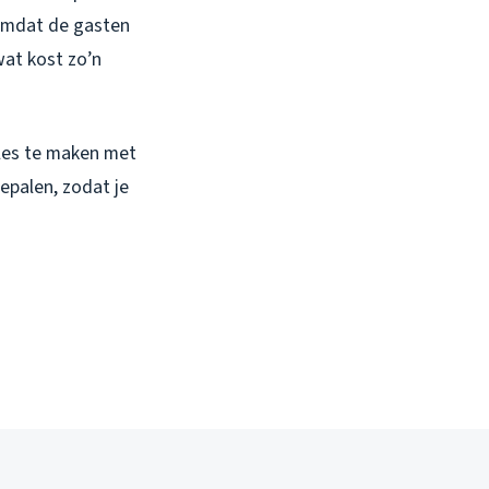
 omdat de gasten
wat kost zo’n
lles te maken met
bepalen, zodat je