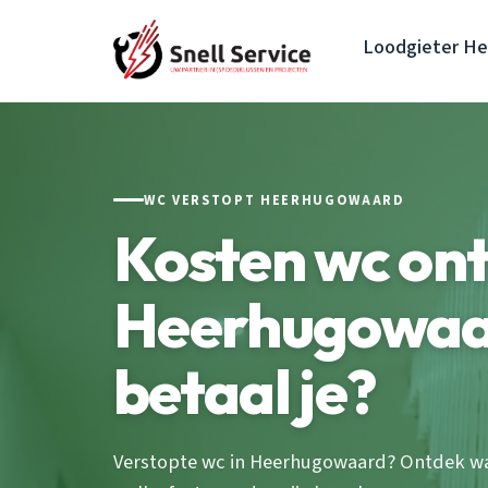
Loodgieter H
WC VERSTOPT HEERHUGOWAARD
Kosten wc on
Heerhugowaa
betaal je?
Verstopte wc in Heerhugowaard? Ontdek wa