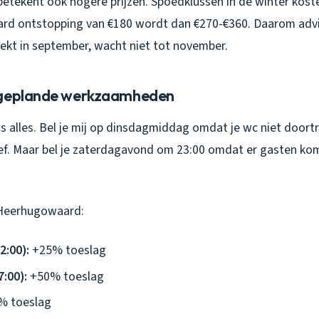
betekent ook hogere prijzen. Spoedklussen in de winter koste
ard ontstopping van €180 wordt dan €270-€360. Daarom advise
rekt in september, wacht niet tot november.
 geplande werkzaamheden
s alles. Bel je mij op dinsdagmiddag omdat je wc niet doortr
ef. Maar bel je zaterdagavond om 23:00 omdat er gasten kom
 Heerhugowaard:
2:00):
+25% toeslag
7:00):
+50% toeslag
 toeslag