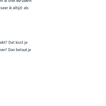
n al snel
50-100%
er ik altijd: als
ekt? Dat kost je
en? Dan betaal je