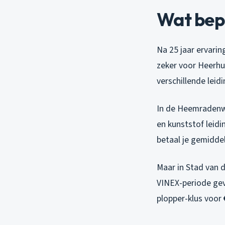
Wat bep
Na 25 jaar ervarin
zeker voor Heerh
verschillende lei
In de Heemradenwi
en kunststof leid
betaal je gemidde
Maar in Stad van d
VINEX-periode gev
plopper-klus voor