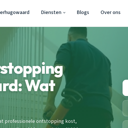
eerhugowaard
Diensten
Blogs
Over ons
tstopping
rd: Wat
t professionele ontstopping kost,