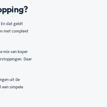
opping?
. En dat geldt
en met compleet
e mix van koper
erstoppingen. Daar
ingen uit de
l een simpele