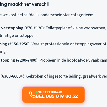
ng maakt het verschil
e wc kost hetzelfde. Ik onderscheid vier categorieën:
 verstopping (€70-€120):
Toiletpapier of kleine voorwerpen
ndmatige ontstopper
ing (€150-€250):
Vereist professionele ontstoppingsveer of
ing
stopping (€200-€400):
Probleem in de hoofdafvoer, vaak cam
 (€300-€600+):
Gebroken of ingestorte leiding, graafwerk ver
NU BEREIKBAAR
BEL 085 019 80 32