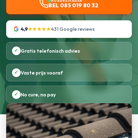
NU BEREIKBAAR
BEL 085 019 80 32
4,9
★★★★★
431 Google reviews
✓
Gratis telefonisch advies
✓
Vaste prijs vooraf
✓
No cure, no pay