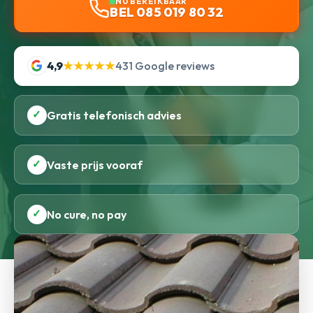
NU BEREIKBAAR
BEL 085 019 80 32
4,9
★★★★★
431 Google reviews
✓
Gratis telefonisch advies
✓
Vaste prijs vooraf
✓
No cure, no pay