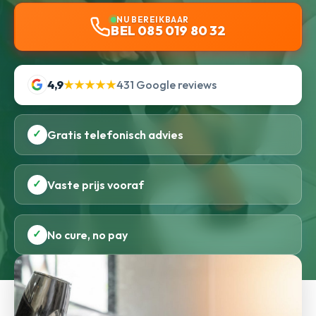
NU BEREIKBAAR
BEL 085 019 80 32
4,9
★★★★★
431 Google reviews
✓
Gratis telefonisch advies
✓
Vaste prijs vooraf
✓
No cure, no pay