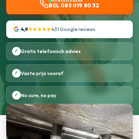
NU BEREIKBAAR
BEL 085 019 80 32
4,9
★★★★★
431 Google reviews
✓
Gratis telefonisch advies
✓
Vaste prijs vooraf
✓
No cure, no pay