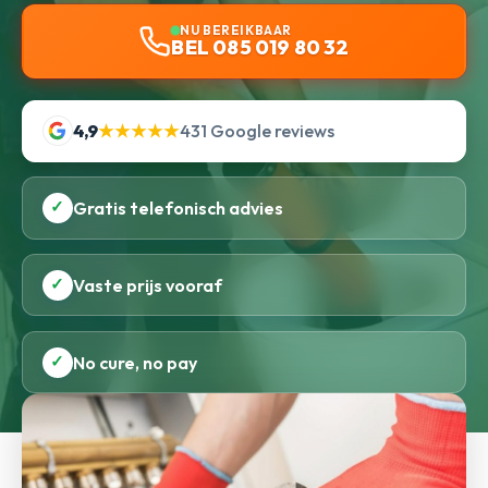
NU BEREIKBAAR
BEL 085 019 80 32
4,9
★★★★★
431 Google reviews
✓
Gratis telefonisch advies
✓
Vaste prijs vooraf
✓
No cure, no pay